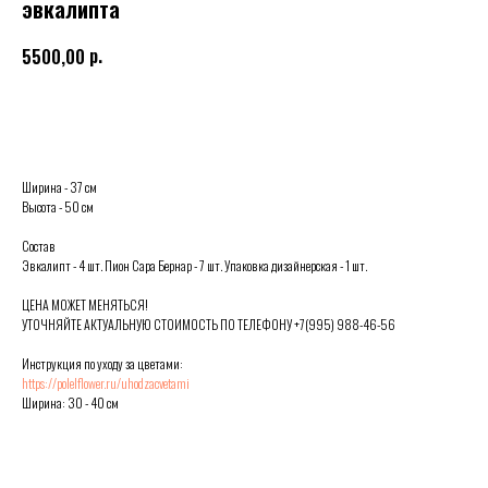
эвкалипта
р.
5500,00
Выбрать
Ширина - 37 см
Высота - 50 см
Состав
Эвкалипт - 4 шт. Пион Сара Бернар - 7 шт. Упаковка дизайнерская - 1 шт.
ЦЕНА МОЖЕТ МЕНЯТЬСЯ!
УТОЧНЯЙТЕ АКТУАЛЬНУЮ СТОИМОСТЬ ПО ТЕЛЕФОНУ +7(995) 988-46-56
Инструкция по уходу за цветами:
https://polelflower.ru/uhodzacvetami
Ширина: 30 - 40 см