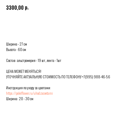
р.
3300,00
Выбрать
Ширина - 27 см
Высота - 60 см
Состав: альстромерия - 19 шт, лента - 1шт
ЦЕНА МОЖЕТ МЕНЯТЬСЯ!
УТОЧНЯЙТЕ АКТУАЛЬНУЮ СТОИМОСТЬ ПО ТЕЛЕФОНУ +7(995) 988-46-56
Инструкция по уходу за цветами:
https://polelflower.ru/uhodzacvetami
Ширина: 20 - 30 см