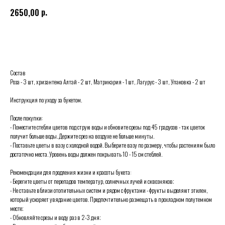
р.
2650,00
Выбрать
Состав
Роза - 3 шт, хризантема Алтай - 2 шт, Матрикария - 1 шт, Лагурус - 3 шт, Упаковка - 2 шт
Инструкция по уходу за букетом.
После покупки:
- Поместите стебли цветов под струю воды и обновите срезы под 45 градусов - так цветок
получит больше воды. Держите срез на воздухе не больше минуты.
- Поставьте цветы в вазу с холодной водой. Выберите вазу по размеру, чтобы растениям было
достаточно места. Уровень воды должен покрывать 10 - 15 см стеблей.
Рекомендации для продления жизни и красоты букета:
- Берегите цветы от перепадов температур, солнечных лучей и сквозняков;
- Не ставьте вблизи отопительных систем и рядом с фруктами - фрукты выделяют этилен,
который ускоряет увядание цветов. Предпочтительно размещать в прохладном полутемном
месте;
- Обновляйте срезы и воду раз в 2-3 дня;