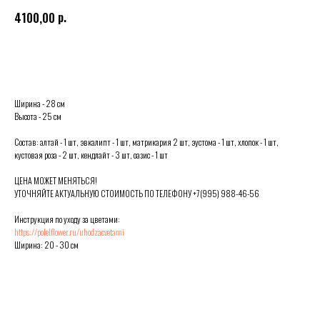
р.
4100,00
Выбрать
Ширина - 28 см
Высота - 25 см
Состав: алтай - 1 шт, эвкалипт - 1 шт, матрикария 2 шт, эустома - 1 шт, хлопок - 1 шт,
кустовая роза - 2 шт, кендлайт - 3 шт, оазис - 1 шт
ЦЕНА МОЖЕТ МЕНЯТЬСЯ!
УТОЧНЯЙТЕ АКТУАЛЬНУЮ СТОИМОСТЬ ПО ТЕЛЕФОНУ +7(995) 988-46-56
Инструкция по уходу за цветами:
https://polelflower.ru/uhodzacvetami
Ширина: 20 - 30 см