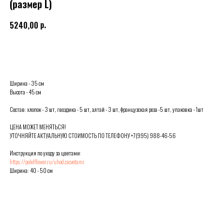
(размер L)
р.
5240,00
Выбрать
Ширина - 35 см
Высота - 45 см
Состав: хлопок - 3 шт, гвоздика - 5 шт, алтай - 3 шт, французская роза -5 шт, упаковка - 1шт
ЦЕНА МОЖЕТ МЕНЯТЬСЯ!
УТОЧНЯЙТЕ АКТУАЛЬНУЮ СТОИМОСТЬ ПО ТЕЛЕФОНУ +7(995) 988-46-56
Инструкция по уходу за цветами:
https://polelflower.ru/uhodzacvetami
Ширина: 40 - 50 см