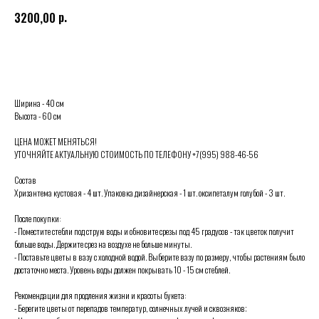
р.
3200,00
Выбрать
Ширина - 40 см
Высота - 60 см
ЦЕНА МОЖЕТ МЕНЯТЬСЯ!
УТОЧНЯЙТЕ АКТУАЛЬНУЮ СТОИМОСТЬ ПО ТЕЛЕФОНУ +7(995) 988-46-56
Состав
Хризантема кустовая - 4 шт. Упаковка дизайнерская - 1 шт. оксипеталум голубой - 3 шт.
После покупки:
- Поместите стебли под струю воды и обновите срезы под 45 градусов - так цветок получит
больше воды. Держите срез на воздухе не больше минуты.
- Поставьте цветы в вазу с холодной водой. Выберите вазу по размеру, чтобы растениям было
достаточно места. Уровень воды должен покрывать 10 - 15 см стеблей.
Рекомендации для продления жизни и красоты букета:
- Берегите цветы от перепадов температур, солнечных лучей и сквозняков;