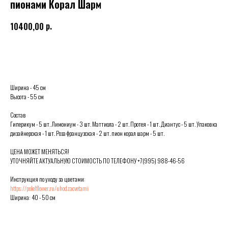
пионами Корал Шарм
р.
10400,00
Выбрать
Ширина - 45 см
Высота - 55 см
Состав
Гиперикум - 5 шт. Лимониум - 3 шт. Маттиола - 2 шт. Протея - 1 шт. Диантус - 5 шт. Упаковка
дизайнерская - 1 шт. Роза французская - 2 шт. пион корал шарм - 5 шт.
ЦЕНА МОЖЕТ МЕНЯТЬСЯ!
УТОЧНЯЙТЕ АКТУАЛЬНУЮ СТОИМОСТЬ ПО ТЕЛЕФОНУ +7(995) 988-46-56
Инструкция по уходу за цветами:
https://polelflower.ru/uhodzacvetami
Ширина: 40 - 50 см