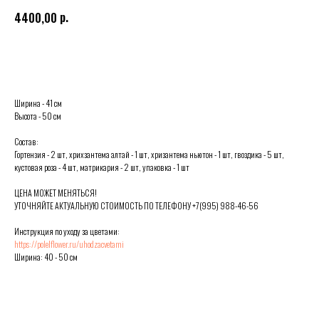
р.
4400,00
Выбрать
Ширина - 41 см
Высота - 50 см
Состав:
Гортензия - 2 шт, хрихзантема алтай - 1 шт, хризантема ньютон - 1 шт, гвоздика - 5 шт,
кустовая роза - 4 шт, матрикария - 2 шт, упаковка - 1 шт
ЦЕНА МОЖЕТ МЕНЯТЬСЯ!
УТОЧНЯЙТЕ АКТУАЛЬНУЮ СТОИМОСТЬ ПО ТЕЛЕФОНУ +7(995) 988-46-56
Инструкция по уходу за цветами:
https://polelflower.ru/uhodzacvetami
Ширина: 40 - 50 см