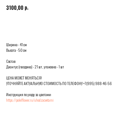
р.
3100,00
Выбрать
Ширина - 41 см
Высота - 50 см
Состав
Диантус (гвоздика) - 21 шт, упаковка - 1 шт
ЦЕНА МОЖЕТ МЕНЯТЬСЯ!
УТОЧНЯЙТЕ АКТУАЛЬНУЮ СТОИМОСТЬ ПО ТЕЛЕФОНУ +7(995) 988-46-56
Инструкция по уходу за цветами:
https://polelflower.ru/uhodzacvetami