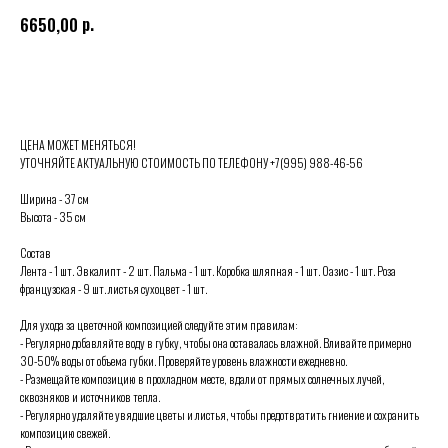
р.
6650,00
Выбрать
ЦЕНА МОЖЕТ МЕНЯТЬСЯ!
УТОЧНЯЙТЕ АКТУАЛЬНУЮ СТОИМОСТЬ ПО ТЕЛЕФОНУ +7(995) 988-46-56
Ширина - 37 см
Высота - 35 см
Состав
Лента - 1 шт. Эвкалипт - 2 шт. Пальма - 1 шт. Коробка шляпная - 1 шт. Оазис - 1 шт. Роза
французская - 9 шт. листья сухоцвет - 1 шт.
Для ухода за цветочной композицией следуйте этим правилам:
- Регулярно добавляйте воду в губку, чтобы она оставалась влажной. Вливайте примерно
30-50% воды от объема губки. Проверяйте уровень влажности ежедневно.
- Размещайте композицию в прохладном месте, вдали от прямых солнечных лучей,
сквозняков и источников тепла.
- Регулярно удаляйте увядшие цветы и листья, чтобы предотвратить гниение и сохранить
композицию свежей.