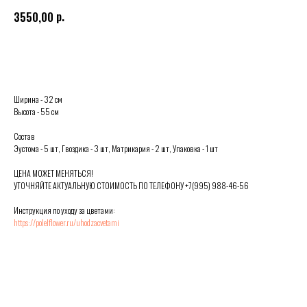
р.
3550,00
Выбрать
Ширина - 32 см
Высота - 55 см
Состав
Эустома - 5 шт, Гвоздика - 3 шт, Матрикария - 2 шт, Упаковка - 1 шт
ЦЕНА МОЖЕТ МЕНЯТЬСЯ!
УТОЧНЯЙТЕ АКТУАЛЬНУЮ СТОИМОСТЬ ПО ТЕЛЕФОНУ +7(995) 988-46-56
Инструкция по уходу за цветами:
https://polelflower.ru/uhodzacvetami