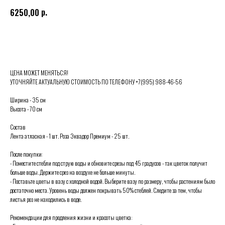
р.
6250,00
Выбрать
ЦЕНА МОЖЕТ МЕНЯТЬСЯ!
УТОЧНЯЙТЕ АКТУАЛЬНУЮ СТОИМОСТЬ ПО ТЕЛЕФОНУ +7(995) 988-46-56
Ширина - 35 см
Высота - 70 см
Состав
Лента атласная - 1 шт. Роза Эквадор Премиум - 25 шт.
После покупки:
- Поместите стебли под струю воды и обновите срезы под 45 градусов - так цветок получит
больше воды. Держите срез на воздухе не больше минуты.
- Поставьте цветы в вазу с холодной водой. Выберите вазу по размеру, чтобы растениям было
достаточно места. Уровень воды должен покрывать 50% стеблей. Следите за тем, чтобы
листья роз не находились в воде.
Рекомендации для продления жизни и красоты цветка: