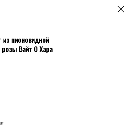
 из пионовидной
 розы Вайт О Хара
 шт