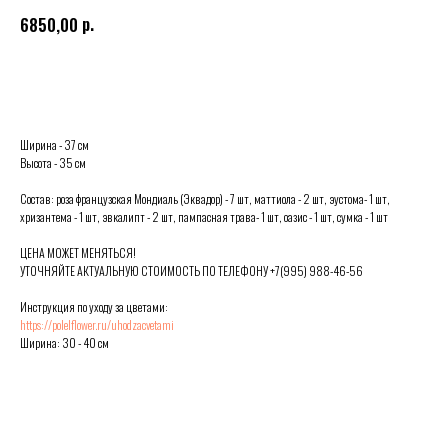
р.
6850,00
Выбрать
Ширина - 37 см
Высота - 35 см
Состав: роза французская Мондиаль (Эквадор) - 7 шт, маттиола - 2 шт, эустома- 1 шт,
хризантема - 1 шт, эвкалипт - 2 шт, пампасная трава- 1 шт, оазис - 1 шт, сумка - 1 шт
ЦЕНА МОЖЕТ МЕНЯТЬСЯ!
УТОЧНЯЙТЕ АКТУАЛЬНУЮ СТОИМОСТЬ ПО ТЕЛЕФОНУ +7(995) 988-46-56
Инструкция по уходу за цветами:
https://polelflower.ru/uhodzacvetami
Ширина: 30 - 40 см